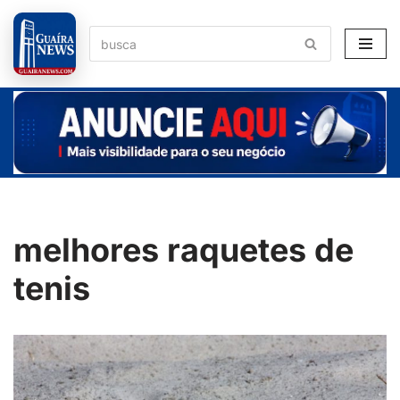
Pular
para
o
conteúdo
melhores raquetes de
tenis