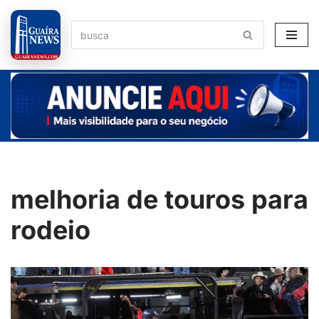
Pular
para
o
conteúdo
melhoria de touros para
rodeio