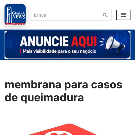
Pular
para
o
conteúdo
membrana para casos
de queimadura