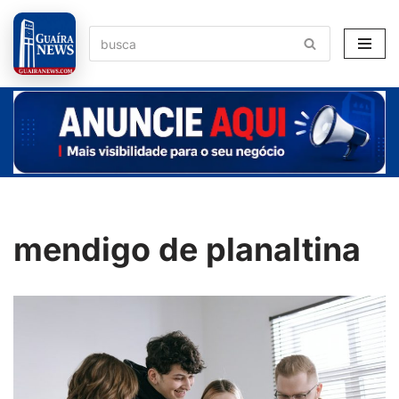
Pular
para
o
conteúdo
mendigo de planaltina