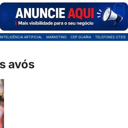
INTELIGÊNCIA ARTIFICIAL
MARKETING
CEP GUAÍRA
TELEFONES ÚTEIS
s avós