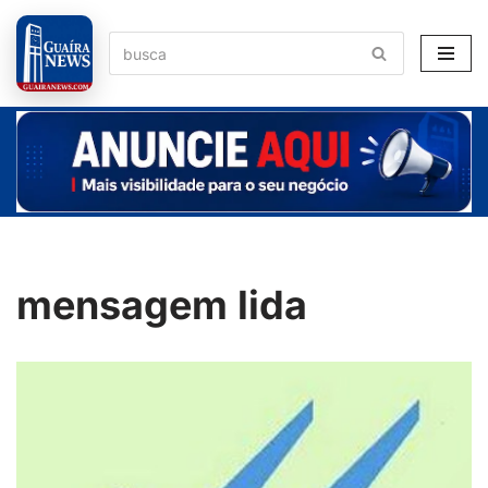
Pular
para
o
conteúdo
mensagem lida