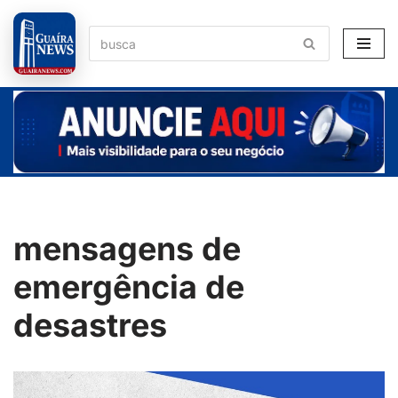
Pular
para
o
conteúdo
mensagens de
emergência de
desastres