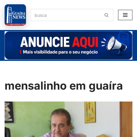
Pular
para
o
conteúdo
mensalinho em guaíra