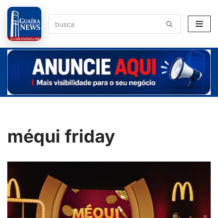
Pular
para
o
conteúdo
méqui friday