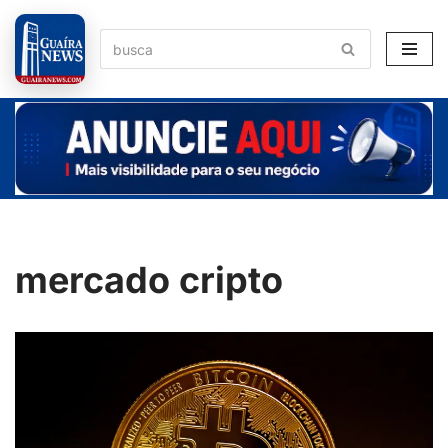
Pular
para
o
conteúdo
mercado cripto