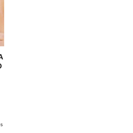
A
O
is