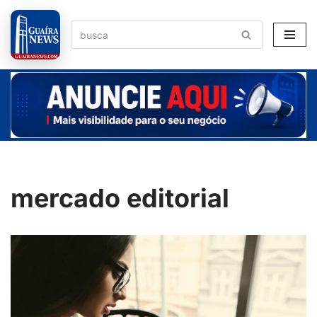
Pular
para
o
conteúdo
mercado editorial