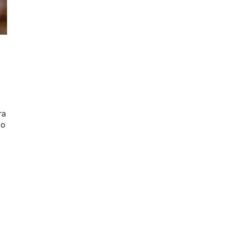
ra
 o