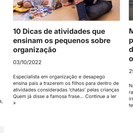
M
10 Dicas de atividades que
p
ensinam os pequenos sobre
d
organização
o
03/10/2022
2
Especialista em organização e desapego
ensina pais a trazerem os filhos para dentro de
N
atividades consideradas ‘chatas’ pelas crianças
r
Quem já disse a famosa frase…
Continue a ler
i
a,
»
t