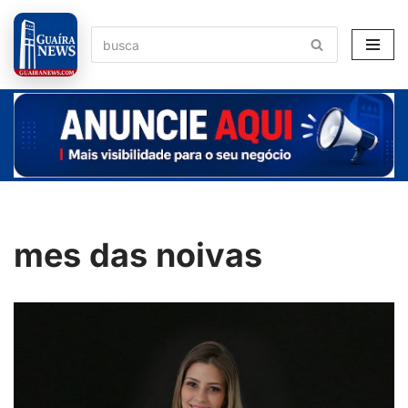
Pular
para
o
conteúdo
mes das noivas