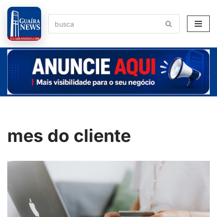
Pular
para
o
conteúdo
mes do cliente