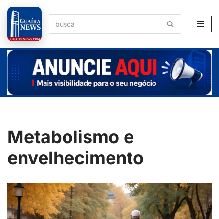
Pular
para
o
conteúdo
Metabolismo e
envelhecimento