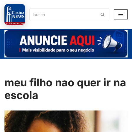
Pular
para
o
conteúdo
meu filho nao quer ir na
escola