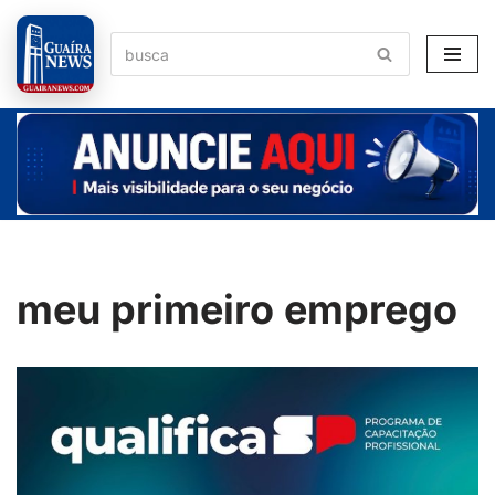
Pular
para
o
conteúdo
meu primeiro emprego