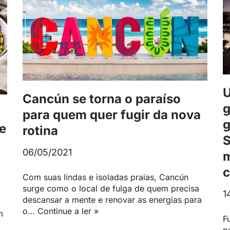
U
Cancún se torna o paraíso
g
para quem quer fugir da nova
g
de
rotina
S
06/05/2021
m
c
Com suas lindas e isoladas praias, Cancún
surge como o local de fulga de quem precisa
1
descansar a mente e renovar as energias para
,
o…
Continue a ler »
m
F
p