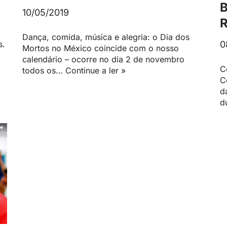
10/05/2019
Dança, comida, música e alegria: o Dia dos
0
s.
Mortos no México coincide com o nosso
calendário – ocorre no dia 2 de novembro
C
todos os…
Continue a ler »
C
d
d