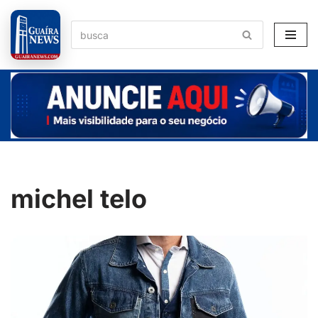
Pular
para
o
conteúdo
michel telo