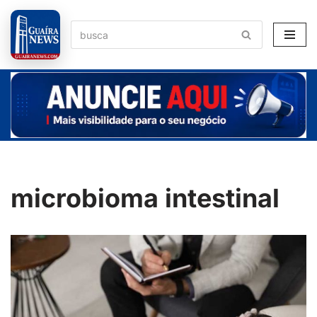
Pular
para
o
conteúdo
microbioma intestinal