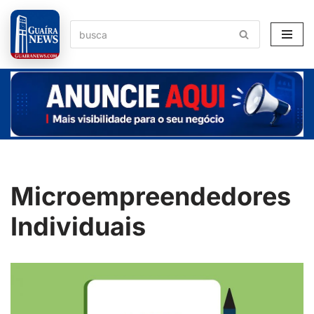
Pular
para
o
conteúdo
Microempreendedores
Individuais