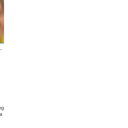
ng
da