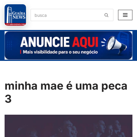
Pular
para
o
conteúdo
minha mae é uma peca
3