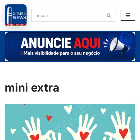
Pular
para
o
conteúdo
mini extra