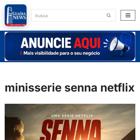
Pular
para
o
conteúdo
minisserie senna netflix