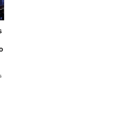
s
o
s