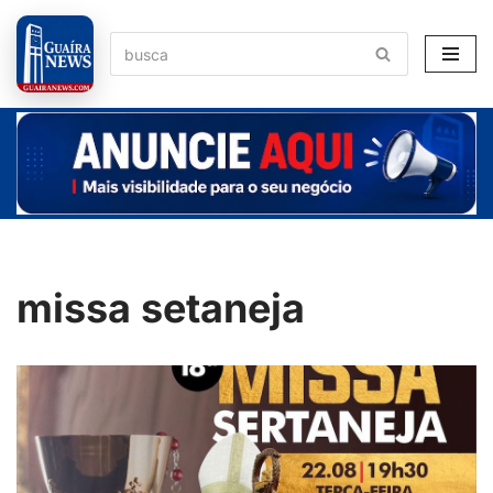
Pular
para
o
conteúdo
missa setaneja