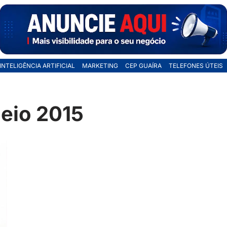
INTELIGÊNCIA ARTIFICIAL
MARKETING
CEP GUAÍRA
TELEFONES ÚTEIS
deio 2015