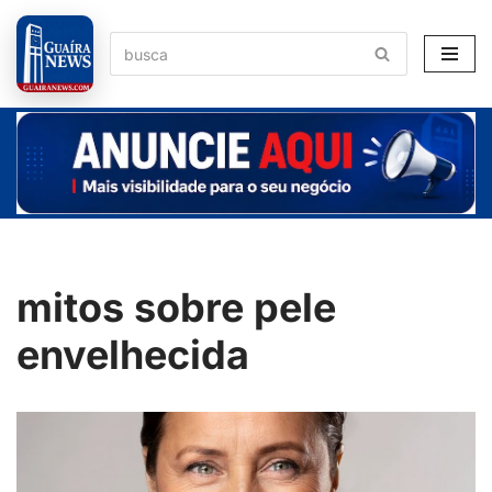
Pular
para
o
conteúdo
mitos sobre pele
envelhecida