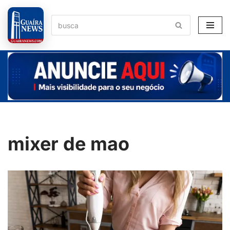
Pular
para
o
conteúdo
mixer de mao