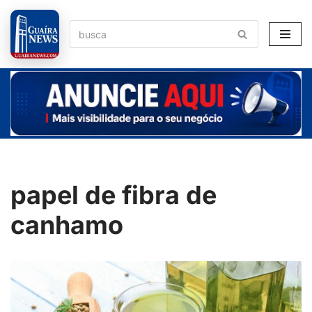
Pular
para
o
conteúdo
papel de fibra de
canhamo