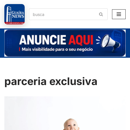
Pular
para
o
conteúdo
parceria exclusiva