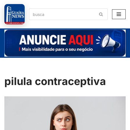
Pular
para
o
conteúdo
pilula contraceptiva