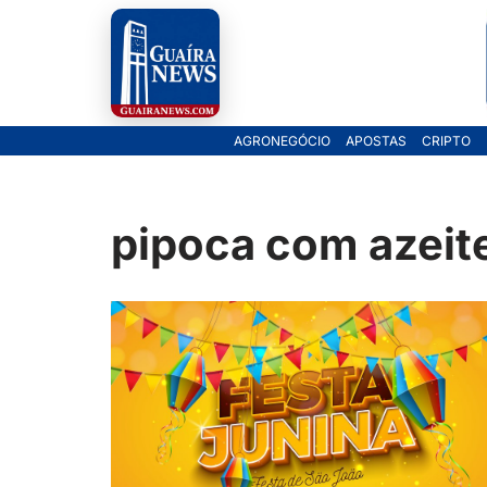
Pular
para
o
AGRONEGÓCIO
APOSTAS
CRIPTO
conteúdo
pipoca com azeit