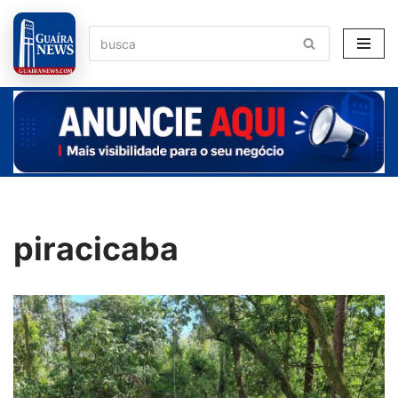
Pular
para
o
conteúdo
piracicaba