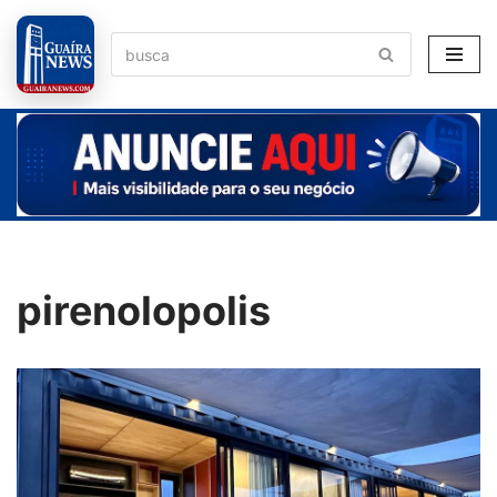
Pular
para
o
conteúdo
pirenolopolis