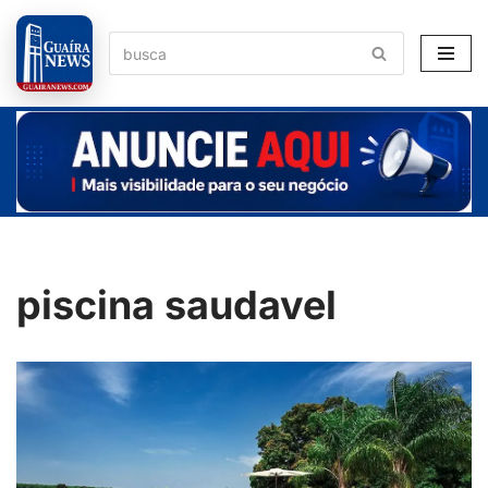
Pular
para
o
conteúdo
piscina saudavel