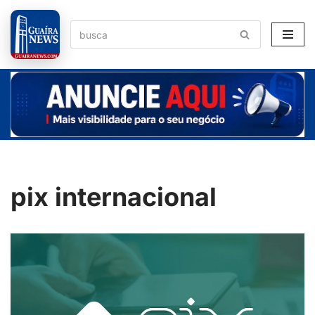
Pular
para
o
conteúdo
pix internacional