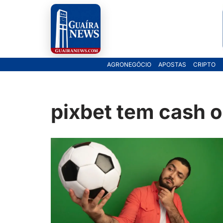
Pular
para
o
AGRONEGÓCIO
APOSTAS
CRIPTO
conteúdo
pixbet tem cash o