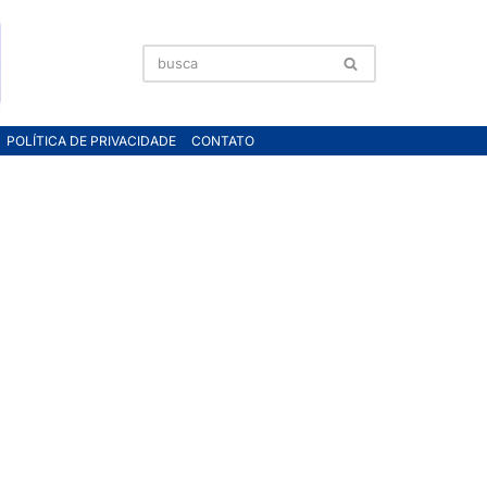
POLÍTICA DE PRIVACIDADE
CONTATO