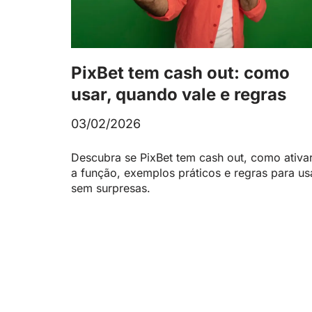
PixBet tem cash out: como
usar, quando vale e regras
03/02/2026
Descubra se PixBet tem cash out, como ativa
a função, exemplos práticos e regras para us
sem surpresas.