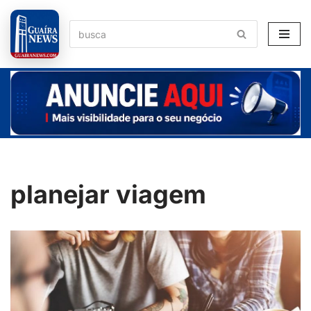
Pular
para
o
conteúdo
planejar viagem