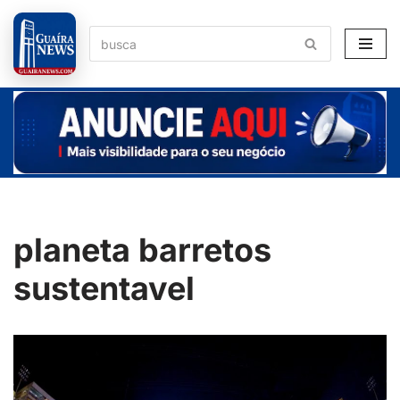
Pular
para
o
conteúdo
planeta barretos
sustentavel