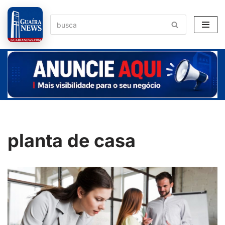
Pular
para
o
conteúdo
planta de casa