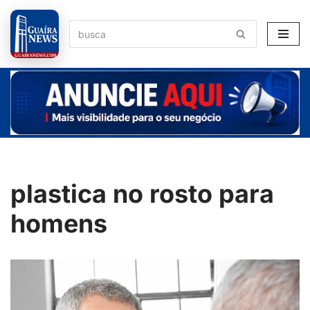
Pular
para
o
conteúdo
plastica no rosto para
homens