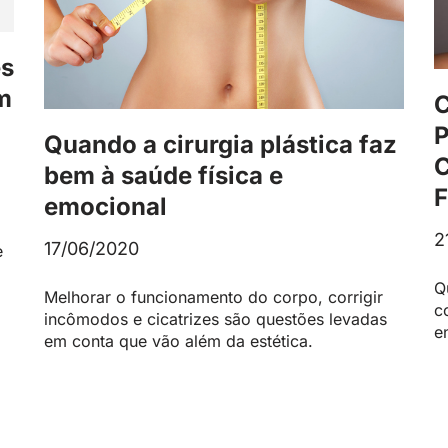
es
m
Quando a cirurgia plástica faz
bem à saúde física e
emocional
2
17/06/2020
e
Q
Melhorar o funcionamento do corpo, corrigir
c
incômodos e cicatrizes são questões levadas
e
em conta que vão além da estética.