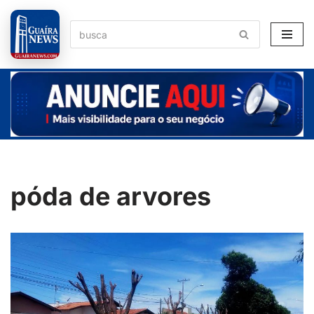
Pular
para
o
conteúdo
póda de arvores