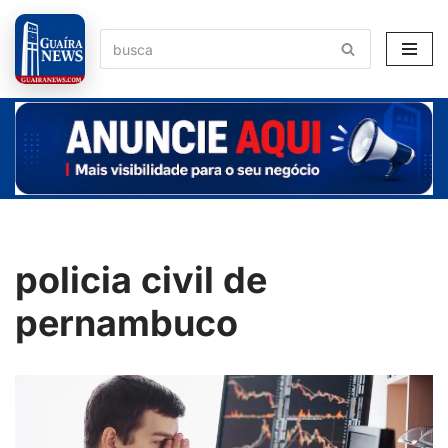
Pular
para
o
conteúdo
policia civil de
pernambuco