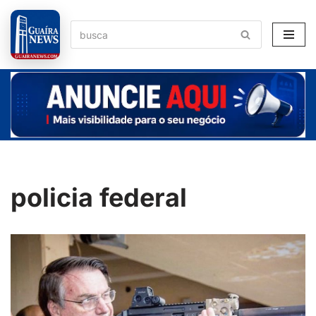
Pular
para
o
conteúdo
policia federal