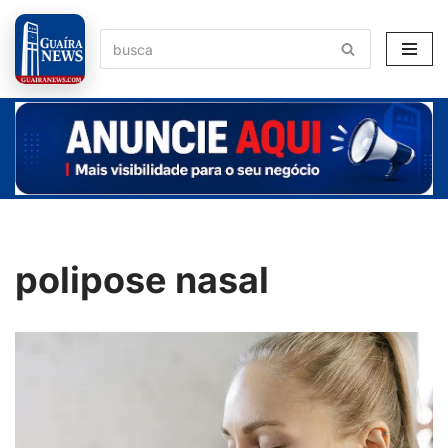
Pular
para
o
conteúdo
polipose nasal